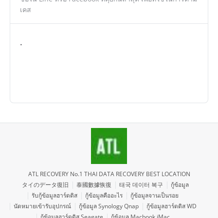
เคส
.
ATL RECOVERY No.1 THAI DATA RECOVERY BEST LOCATION
タイのデータ復旧
泰國數據恢復
태국 데이터 복구
กู้ข้อมูล
รับกู้ข้อมูลฮาร์ดดิส
กู้ข้อมูลคืออะไร
กู้ข้อมูลจานเป็นรอย
นัดหมายเข้ารับอุปกรณ์
กู้ข้อมูล Synology Qnap
กู้ข้อมูลฮาร์ดดิส WD
กู้ข้อมูลฮาร์ดดิส Seagate
กู้ข้อมูล Macbook iMac