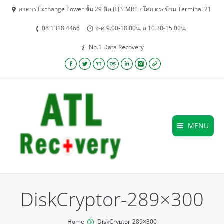
อาคาร Exchange Tower ชั้น 29 ติด BTS MRT อโศก ตรงข้าม Terminal 21
08 1318 4466
จ-ศ 9.00-18.00น. ส.10.30-15.00น.
No.1 Data Recovery
Facebook
Twitter
YouTube
Lastfm
Linkedin
Instagram
Website
MENU
DiskCryptor-289×300
You are here:
Home
DiskCryptor-289×300