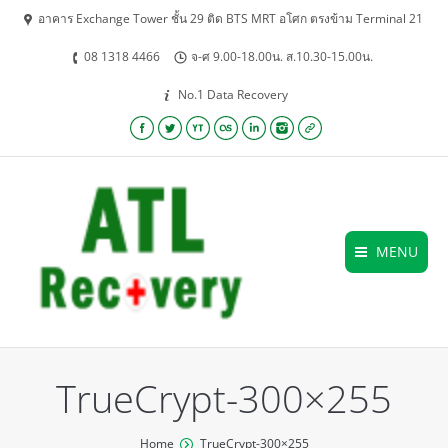
อาคาร Exchange Tower ชั้น 29 ติด BTS MRT อโศก ตรงข้าม Terminal 21
08 1318 4466
จ-ศ 9.00-18.00น. ส.10.30-15.00น.
No.1 Data Recovery
Facebook
Twitter
YouTube
Lastfm
Linkedin
Instagram
Website
MENU
TrueCrypt-300×255
You are here:
Home
TrueCrypt-300×255