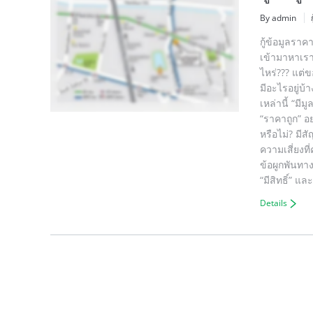
By admin
กู้ข้อมูลรา
เข้ามาหาเรา 
ไหร่??? แต่ข
มีอะไรอยู่บ้
เหล่านี้ “มี
“ราคาถูก” อย
หรือไม่? มี
ความเสี่ยงที
ข้อผูกพันทา
“มีสิทธิ์” แ
Details