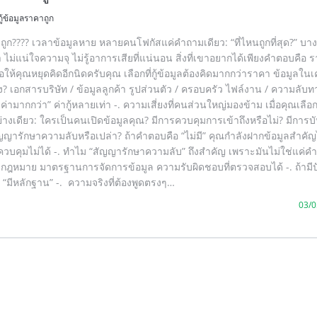
กู้ข้อมูลราคาถูก
คาถูก???? เวลาข้อมูลหาย หลายคนโฟกัสแค่คำถามเดียว: “ที่ไหนถูกที่สุด?” บ
ไม่แน่ใจความจุ ไม่รู้อาการเสียที่แน่นอน สิ่งที่เขาอยากได้เพียงคำตอบคือ 
อให้คุณหยุดคิดอีกนิดครับคุณ เลือกที่กู้ข้อมูลต้องคิดมากกว่าราคา ข้อมูลในเ
าง? เอกสารบริษัท / ข้อมูลลูกค้า รูปส่วนตัว / ครอบครัว ไฟล์งาน / ความลับทาง
มูลค่ามากกว่า” ค่ากู้หลายเท่า -. ความเสี่ยงที่คนส่วนใหญ่มองข้าม เมื่อคุณเลื
่างเดียว: ใครเป็นคนเปิดข้อมูลคุณ? มีการควบคุมการเข้าถึงหรือไม่? มีการบั
สัญญารักษาความลับหรือเปล่า? ถ้าคำตอบคือ “ไม่มี” คุณกำลังฝากข้อมูลสำคัญไ
่ควบคุมไม่ได้ -. ทำไม “สัญญารักษาความลับ” ถึงสำคัญ เพราะมันไม่ใช่แค่คำพ
งกฎหมาย มาตรฐานการจัดการข้อมูล ความรับผิดชอบที่ตรวจสอบได้ -. ถ้ามี
ละ “มีหลักฐาน” -. ความจริงที่ต้องพูดตรงๆ…
03/0