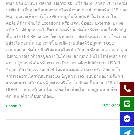
Mac มองไม่เห็น External Harddisk แก้ไขยังไง [ล่าสุด 2023] ตาม
ปกตืแล้ว เมื่อคุณเชื่อมต่อฮาร์ดไดรฟ์ภายนอกเข้ากับพอร์ต USB ของ
Mac คุณจะเห็นฮาร์ดไดรฟ์ปรากฎขึ้นโดยทันที ใน Finder ใน
คอลัมน์ด้านซ้ายใต้ Locations หรือ แสดงชื่อของ External Drive
หน้า Desktop อย่างไรก็ตามบางครั้ง ฮาร์ดไดรฟ์ภายนอกไม่ปรากฏ
ขึ้น หรือ Not Reconize โดยเฉพาะอย่างยิ่งเมื่อคุณต้องการโอนบาง
อย่างในตอนนั้น นอกจากนี้ อาจมีความเสี่ยงที่ข้อมูลจาก USB
ภายนอก ฮาร์ดไดรฟ์ หรือแฟลชไดรฟ์ เสียหาย ซึ่งหมายความว่าคุณ
ไม่สามารถเข้าถึงข้อมูลภายในได้เลย สาเหตุที่เป็นไปได้ที่ Mac ของ
คุณไม่รู้จักฮาร์ดไดรฟ์ภายนอก มีบางอย่างผิดปกติกับสาย USB มี
ปัญหาเกี่ยวกับแหล่งจ่ายไฟ ไดรฟ์ของคุณเสียหายหรือเสียหาย ไม่
สามารถอ่านไดรฟ์บน macOS ปัญหา NTFS แบบอ่านอย่างเดียว 1.
ตรวจสอบว่าเสียบไดรฟ์ถูกต้องหรือไม่ ไม่ว่าจะเป็นสาย USB หรือสาย
HDMI — หากเชื่อมต่อไม่ถูกต้อง ไดรฟ์จะไม่ปรากฏบนเดสก์ท็อปของ
คุณ สมมติว่าเสียบถูกต้อง…
13/01/2023
Details