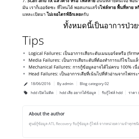
7.
Scan and fix แล้วค้าง หรือ ไฟล์หาย
อันนี้หลายคนเจอ พอนำ
มัน เราก็เออจัดซะ ที่ไหนได้ พอสแกนเสร็จ
ไฟล์หาย พื้นที่หาย 
แหละเปิดมา
ไม่เจอไดรฟ์อีกเลย
ครับ
ทั้งหมดนี้เป็นอาการป่วย
Tips
Logical Failures: เป็นอาการเสียระดับเมนบอร์ดหรือ (firm
Media Failures: เป็นการเสียระดับที่ต้องทำการแก้ไขในแล็บ 
Mechanical Failures: การกู้ข้อมูลอาจได้ไม่ครบ 100% เนื่
Head Failures: เป็นอาการเสียที่เน้นไปที่หัวอ่านจากไฟกร
18/06/2016
By admin
Blog category 02
hdd เปิดไม่ติด
hdd เสีย อยากได้ข้อมูล
รับกู้ไฟล์ hdd
ราคา กู
About the author
ศูนย์กู้ข้อมูล ATL Recovery รับกู้ข้อมูล กู้ไฟล์ จากหน่วยความจำทุกชนิด