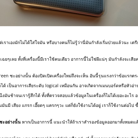
เราเองมักไม่ได้ใส่ใจมัน หรือบางคนก็ไม่รู้ว่านี่มันกำลังเริ่มป่วยแล้วนะ เ
ฉยๆเลย ทั้งที่เครื่องนี้มีเราใช้คนเดียว อาการนี้ไม่ใช่ผีแน่ๆ มันกำลังจะเสีย
creen ซะอย่างนั้น ต้องปิดเปิดเครื่องใหม่ถึงจะเห็น อันนี้รุนแรงกว่าข้อแรกตร
ด้ เป็นอาการเสียระดับ logical เหมือนกัน อาจเกิดจากเมนบอร์ดหรือหัวอ่านที่
ึงมันช้าจนเรารู้สึกได้ ทั้งที่ตรวจสอบแล้วข้อมูลในเครื่องก็ไม่ได้เยอะอะไร
มมันมี เสียง แกรก เอี๊ยดๆ แครกๆวะ แต่ก็ยังใช้งานได้อยู่ เราก็ใช้งานต่อไป ข
้ซะอย่างนั้น
หากเป็นอาการนี้ แนะนำให้ถ้าเราสำรองข้อมูลออกมาทั้งหมดแล้