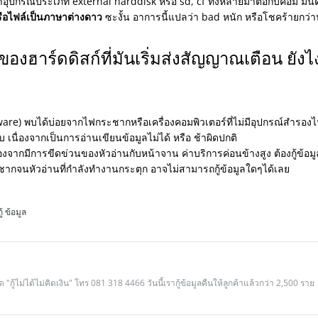
อุปกรณ์ประเภท external harddisk หรือ sd, cf ทั้งหลายมาต่อกับคอม มันดั
หรือไฟล์เป็นภาษาต่างดาว
ซะงั้น อาการนี้แปลว่า bad หนัก หรือโชคร้ายกว่านั
ของฮาร์ดดิสก์ที่มันเริ่มส่งสัญญาณเตือน ยังไ
ware) พบได้บ่อยจากไฟกระชากหรือเครื่องคอมพิวเตอร์ที่ไม่มีอุปกรณ์สำรอง
เนื่องจากเป็นการอ่านเขียนข้อมูลไม่ได้ หรือ ช้าผิดปกติ
องจากมีการขีดข่วนของหัวอ่านกับหน้าจาน ค่าบริการค่อนข้างสูง ต้องกู้ข้อ
ะชากจนหัวอ่านที่กำลังทำงานกระตุก อาจไม่สามารถกู้ข้อมูลใดๆได้เลย
้ ข้อมูล
 "กู้ไม่ได้ไม่คิดเงิน" โทร 081 318 4466 วันนี้เรากู้ข้อมูลคืนให้ลูกค้าแล้วกว่า 2,500 ราย