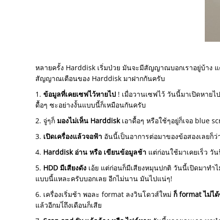
หลายครั้ง Harddisk เริ่มป่วย มันจะมีสัญญาณบอกเราอยู่บ้าง แต่
สัญญาณเตือนของ Harddisk มาฝากกันครับ
1.
ข้อมูลที่เคยเซฟไว้หายไป
! เมื่อวานเซฟไว้ วันนี้มาเปิดหายไปเ
ดื้อๆ ซะอย่างงั้นแบบนี้ก็เหมือนกันครับ
2. จู่ๆก็
มองไม่เห็น Harddisk
เอาดื้อๆ หรือใช้ๆอยู่ก็เจอ blue s
3.
เปิดเครื่องแล้วจอฟ้า
อันนี้เป็นอาการต่อมาของข้อสองเลยก็ว่าไ
4.
Harddisk อ่าน หรือ เขียนข้อมูลช้า
แต่ก่อนใช้มาเคยเร็ว วันน
5.
HDD มีเสียงดัง
เอ้ย แต่ก่อนก็มีเสียงหมุนปกติ วันนี้เปิดมาทำไ
แบบนี้แหละครับบอกเลย อีกไม่นาน มันไปแน่ๆ!
6. เครื่องเริ่มช้า พอละ format ลงวินโดวส์ใหม่
ก็ format ไม่ได
แล้วอีกมไ่ถึงเดือนก็เสีย