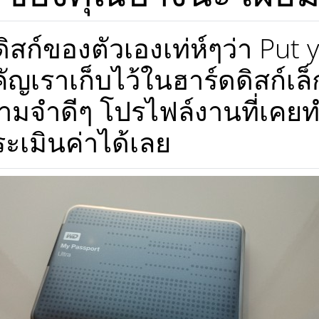
์ของตัวเองเท่ห์ๆว่า Put you
คัญเราเก็บไว้ในฮาร์ดดิสก์เล็ก
ามจำดีๆ โปรไฟล์งานที่เคยทำม
เมินค่าได้เลย