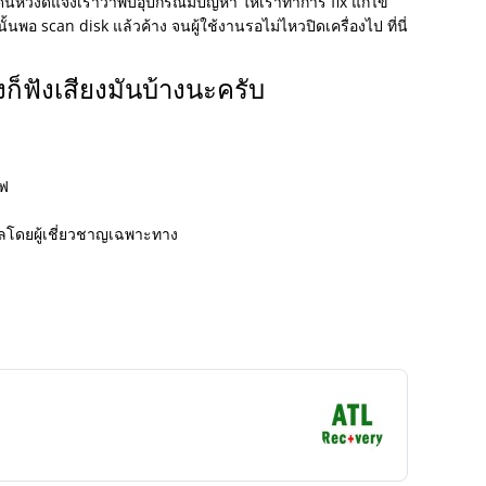
นหวังดีแจ้งเราว่าพบอุปกรณ์มีปัญหา ให้เราทำการ fix แก้ไข
้นพอ scan disk แล้วค้าง จนผู้ใช้งานรอไม่ไหวปิดเครื่องไป ที่นี่
งก็ฟังเสียงมันบ้างนะครับ
ไฟ
มูลโดยผู้เชี่ยวชาญเฉพาะทาง