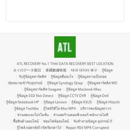
ATL RECOVERY No.1 THAI DATA RECOVERY BEST LOCATION
タイのデータ復旧
泰國數據恢復
태국 데이터 복구
กู้ข้อมูล
รับกู้ข้อมูลฮาร์ดดิส
กู้ข้อมูลคืออะไร
กู้ข้อมูลจานเป็นรอย
นัดหมายเข้ารับอุปกรณ์
กู้ข้อมูล Synology Qnap
กู้ข้อมูลฮาร์ดดิส WD
กู้ข้อมูลฮาร์ดดิส Seagate
กู้ข้อมูล Macbook iMac
กู้ข้อมูล SSD Not Detect
กู้ข้อมูล CCTV DVR
กู้ข้อมูล Dell
กู้ข้อมูล Notebook HP
กู้ข้อมูล Lenovo
กู้ข้อมูล ASUS
กู้ข้อมูล Hitachi
กู้ข้อมูล Toshiba
กู้ไฟล์วิดีโอ Mov MP4
บริการลบข้อมูลถาวร
ส่วนลดและโปรโมชั่น
ส่วนลดร้านคอมพิวเตอร์ พนักงานไอที
ซื้อสินค้าออนไลน์
ซ่อมไฟล์ออนไลน์
รับทำลายข้อมูล อุปกรณ์ IT
กู้ไฟล์ ถอดรหัสไวรัสเรียกค่าไถ่
Repair RSV MP4 Corrupted