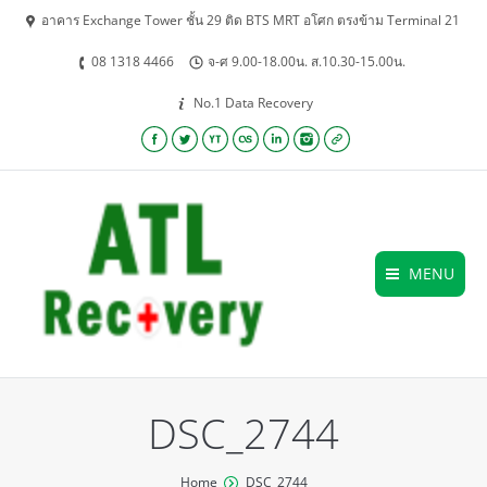
อาคาร Exchange Tower ชั้น 29 ติด BTS MRT อโศก ตรงข้าม Terminal 21
08 1318 4466
จ-ศ 9.00-18.00น. ส.10.30-15.00น.
No.1 Data Recovery
Facebook
Twitter
YouTube
Lastfm
Linkedin
Instagram
Website
MENU
DSC_2744
You are here:
Home
DSC_2744