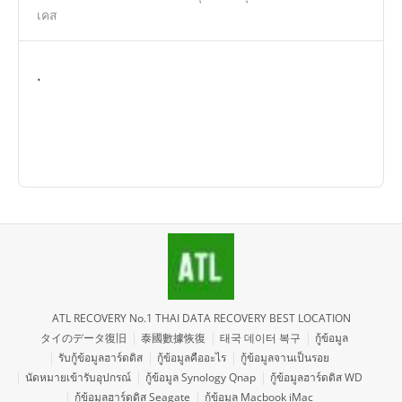
เคส
.
ATL RECOVERY No.1 THAI DATA RECOVERY BEST LOCATION
タイのデータ復旧
泰國數據恢復
태국 데이터 복구
กู้ข้อมูล
รับกู้ข้อมูลฮาร์ดดิส
กู้ข้อมูลคืออะไร
กู้ข้อมูลจานเป็นรอย
นัดหมายเข้ารับอุปกรณ์
กู้ข้อมูล Synology Qnap
กู้ข้อมูลฮาร์ดดิส WD
กู้ข้อมูลฮาร์ดดิส Seagate
กู้ข้อมูล Macbook iMac