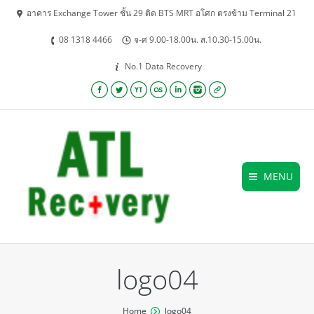
อาคาร Exchange Tower ชั้น 29 ติด BTS MRT อโศก ตรงข้าม Terminal 21
08 1318 4466
จ-ศ 9.00-18.00น. ส.10.30-15.00น.
No.1 Data Recovery
Facebook
Twitter
YouTube
Lastfm
Linkedin
Instagram
Website
MENU
logo04
You are here:
Home
logo04