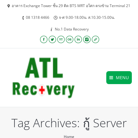
อาคาร Exchange Tower ชั้น 29 ติด BTS MRT อโศก ตรงข้าม Terminal 21
08 1318 4466
จ-ศ 9.00-18.00น. ส.10.30-15.00น.
No.1 Data Recovery
Facebook
Twitter
YouTube
Lastfm
Linkedin
Instagram
Website
MENU
Tag Archives:
กู้ Server
You are here:
Home