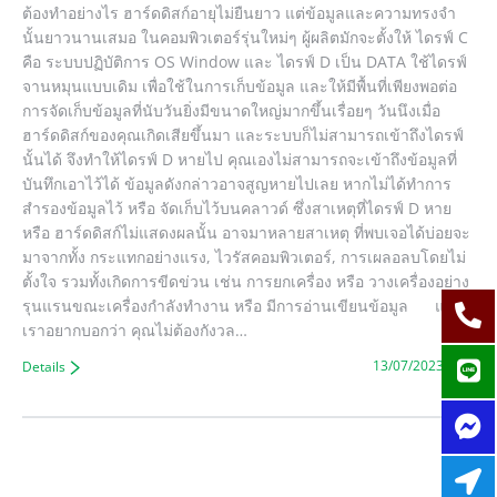
ต้องทำอย่างไร ฮาร์ดดิสก์อายุไม่ยืนยาว แต่ข้อมูลและความทรงจำ
นั้นยาวนานเสมอ ในคอมพิวเตอร์รุ่นใหม่ๆ ผู้ผลิตมักจะตั้งให้ ไดรฟ์ C
คือ ระบบปฏิบัติการ OS Window และ ไดรฟ์ D เป็น DATA ใช้ไดรฟ์
จานหมุนแบบเดิม เพื่อใช้ในการเก็บข้อมูล และให้มีพื้นที่เพียงพอต่อ
การจัดเก็บข้อมูลที่นับวันยิ่งมีขนาดใหญ่มากขึ้นเรื่อยๆ วันนึงเมื่อ
ฮาร์ดดิสก์ของคุณเกิดเสียขึ้นมา และระบบก็ไม่สามารถเข้าถึงไดรฟ์
นั้นได้ จึงทำให้ไดรฟ์ D หายไป คุณเองไม่สามารถจะเข้าถึงข้อมูลที่
บันทึกเอาไว้ได้ ข้อมูลดังกล่าวอาจสูญหายไปเลย หากไม่ได้ทำการ
สำรองข้อมูลไว้ หรือ จัดเก็บไว้บนคลาวด์ ซึ่งสาเหตุที่ไดรฟ์ D หาย
หรือ ฮาร์ดดิสก์ไม่แสดงผลนั้น อาจมาหลายสาเหตุ ที่พบเจอได้บ่อยจะ
มาจากทั้ง กระแทกอย่างแรง, ไวรัสคอมพิวเตอร์, การเผลอลบโดยไม่
ตั้งใจ รวมทั้งเกิดการขีดข่วน เช่น การยกเครื่อง หรือ วางเครื่องอย่าง
รุนแรนขณะเครื่องกำลังทำงาน หรือ มีการอ่านเขียนข้อมูล แต่
เราอยากบอกว่า คุณไม่ต้องกังวล…
13/07/2023
Details