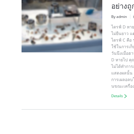
อย่างถู
By admin
ไดรฟ์ D หาย 
ไม่ยืนยาว แ
ไดรฟ์ C คือ
ใช้ในการเก็บ
วันนึงเมื่อฮ
D หายไป คุณ
ไม่ได้ทำการส
แสดงผลนั้น 
การเผลอลบโดย
นขณะเครื่อง
Details