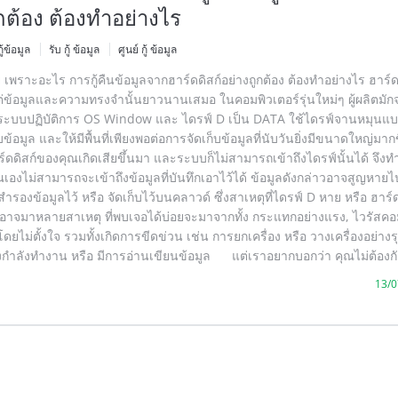
กต้อง ต้องทำอย่างไร
กู้ข้อมูล
รับ กู้ ข้อมูล
ศูนย์ กู้ ข้อมูล
เพราะอะไร การกู้คืนข้อมูลจากฮาร์ดดิสก์อย่างถูกต้อง ต้องทำอย่างไร ฮาร์ด
ต่ข้อมูลและความทรงจำนั้นยาวนานเสมอ ในคอมพิวเตอร์รุ่นใหม่ๆ ผู้ผลิตมักจะ
 ระบบปฏิบัติการ OS Window และ ไดรฟ์ D เป็น DATA ใช้ไดรฟ์จานหมุนแบบเ
ข้อมูล และให้มีพื้นที่เพียงพอต่อการจัดเก็บข้อมูลที่นับวันยิ่งมีขนาดใหญ่มากข
าร์ดดิสก์ของคุณเกิดเสียขึ้นมา และระบบก็ไม่สามารถเข้าถึงไดรฟ์นั้นได้ จึงท
เองไม่สามารถจะเข้าถึงข้อมูลที่บันทึกเอาไว้ได้ ข้อมูลดังกล่าวอาจสูญหาย
ำรองข้อมูลไว้ หรือ จัดเก็บไว้บนคลาวด์ ซึ่งสาเหตุที่ไดรฟ์ D หาย หรือ ฮาร์ด
อาจมาหลายสาเหตุ ที่พบเจอได้บ่อยจะมาจากทั้ง กระแทกอย่างแรง, ไวรัสคอม
ไม่ตั้งใจ รวมทั้งเกิดการขีดข่วน เช่น การยกเครื่อง หรือ วางเครื่องอย่าง
กำลังทำงาน หรือ มีการอ่านเขียนข้อมูล แต่เราอยากบอกว่า คุณไม่ต้องก
13/0