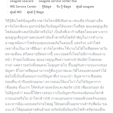
seagate seacare
seagate service center thai
WD Service Center
กู้ข้อมูล
รับ กู้ ข้อมูล
ศูนย์ seagate
ศูนย์ WD
ศูนย์ กู้ ข้อมูล
วิธีกู้คืนไฟล์ข้อมูลที่จากฮาร์ดไดรฟ์ที่เสียหาย เช่นเดียวกับอย่างอื่น
ฮาร์ดไดรฟ์และอุปกรณ์จัดเก็บข้อมูลก็ล้มเหลวในที่สุด คุณเคยสูญเสีย
ไฟล์คอมพิวเตอร์อันมีค่าหรือไม่? เป็นสิ่งที่เลวร้ายที่สุดโดยเฉพาะหาก
คุณสูญเสียรูปถ่ายครอบครัวอันล้ำค่าหรือไฟล์สำคัญในการทำงาน
อาจดูเหมือนว่าไฟล์ของคุณปลอดภัยในตอนนี้ แต่จริงๆ แล้วไฟล์
เหล่านั้นเป็นเวลาที่ยืมมา ฮาร์ดไดรฟ์จะใช้งานไม่ได้ในที่สุดหลายวัน
หลายเดือน หรือหลายปีต่อจากนี้ และบ่อยครั้งโดยไม่มีการเตือนล่วง
หน้า ถ้าคุณไม่มีแผน คุณอาจสูญเสียความทรงจำอันมีค่าไปตลอด
กาล! แต่ความหวังทั้งหมดจะไม่สูญหายไป ขึ้นอยู่กับความรุนแรงของ
ปัญหา มีโอกาสที่คุณสามารถกู้คืนรูปภาพและวิดีโอของครอบครัวได้
ต่อไปนี้เป็นขั้นตอนการแก้ปัญหาที่เราแนะนำ ปัญหาการเชื่อมต่อ
ก่อนที่จะนำปืนหนักออกมา ตรวจสอบให้แน่ใจว่าไม่ใช่ปัญหาการ
เชื่อมต่อ ขั้นแรก ให้สลับสายเคเบิลและพอร์ต USB เพื่อแยกออก ยัง
ไม่มีลูกเต๋า? ตอนนี้ให้ตรวจสอบว่าเป็นปัญหากับกล่องหุ้มของไดรฟ์
ภายนอกหรือไม่ นำไดรฟ์ USB ภายนอกออกจากคอมพิวเตอร์ของคุณ
และหากมีอะแดปเตอร์จ่ายไฟอยู่ ให้ถอดปลั๊กออกจากเต้ารับที่ผนัง ขอ
แนะนำให้คุณต่อสายดินด้วยสายรัดข้อมือป้องกันไฟฟ้าสถิตก่อนที่จะ