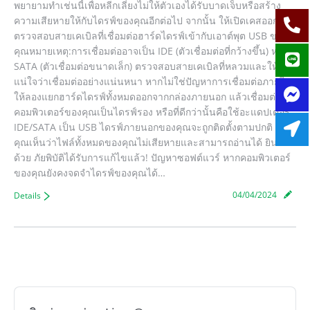
พยายามทำเช่นนี้เพื่อหลีกเลี่ยงไม่ให้ตัวเองได้รับบาดเจ็บหรือสร้าง
ความเสียหายให้กับไดรฟ์ของคุณอีกต่อไป จากนั้น ให้เปิดเคสออกและ
ตรวจสอบสายเคเบิลที่เชื่อมต่อฮาร์ดไดรฟ์เข้ากับเอาต์พุต USB ของ
คุณหมายเหตุ:การเชื่อมต่ออาจเป็น IDE (ตัวเชื่อมต่อที่กว้างขึ้น) หรือ
SATA (ตัวเชื่อมต่อขนาดเล็ก) ตรวจสอบสายเคเบิลที่หลวมและให้
แน่ใจว่าเชื่อมต่ออย่างแน่นหนา หากไม่ใช่ปัญหาการเชื่อมต่อภายใน
ให้ลองแยกฮาร์ดไดรฟ์ทั้งหมดออกจากกล่องภายนอก แล้วเชื่อมต่อกับ
คอมพิวเตอร์ของคุณเป็นไดรฟ์รอง หรือที่ดีกว่านั้นคือใช้อะแดปเตอร์
IDE/SATA เป็น USB ไดรฟ์ภายนอกของคุณจะถูกติดตั้งตามปกติ หาก
คุณเห็นว่าไฟล์ทั้งหมดของคุณไม่เสียหายและสามารถอ่านได้ ยินดี
ด้วย ภัยพิบัติได้รับการแก้ไขแล้ว! ปัญหาซอฟต์แวร์ หากคอมพิวเตอร์
ของคุณยังคงจดจำไดรฟ์ของคุณได้…
04/04/2024
Details