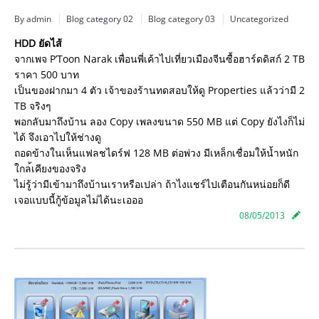
By admin
Blog category 02
Blog category 03
Uncategorized
HDD ยัดไส้
จากเพจ P’Toon Narak เพื่อนพี่เค้าไปเที่ยวเมือง
จีนซื้อฮาร์ดดิสก์ 2 TB
ราคา 500 บาท
เป็นของฝากมา 4 ตัว เจ้าของร้านทดสอบให้ดู Properties แล้วว่ามี 2
TB จริงๆ
พอกลับมาถึงบ้าน ลอง Copy เพลงขนาด 550 MB แต่ Copy ยังไงก็ไม่
ได้ จึงเอาไปให้ช่างดู
ถอดข้างในเห็นแฟลชไดร์ฟ 128 MB ต่อพ่วง มีเหล็กเชื่อมให้น้ำหนัก
ใกล
้เคียงของจริง
ไม่รู้ว่ามีเข้ามาถึงบ้านเร
าหรือเปล่า ถ้าไงแชร์ไปเตือนกันหน่อยก็
ดี
เจอแบบนี้กู้ข้อมูลไม่ได้นะ
เอออ
08/05/2013