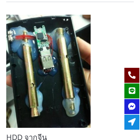
HDD จากจีน