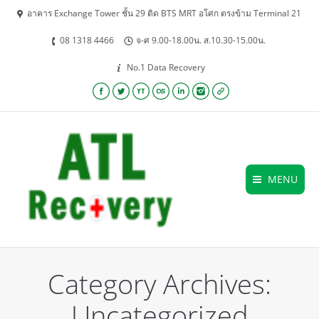
อาคาร Exchange Tower ชั้น 29 ติด BTS MRT อโศก ตรงข้าม Terminal 21
08 1318 4466
จ-ศ 9.00-18.00น. ส.10.30-15.00น.
No.1 Data Recovery
Facebook
Twitter
YouTube
Lastfm
Linkedin
Instagram
Website
MENU
Category Archives:
Uncategorized