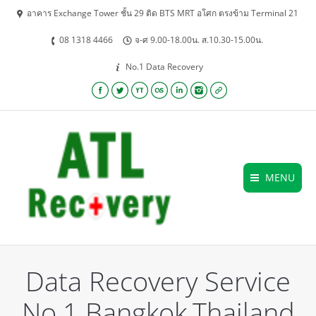
อาคาร Exchange Tower ชั้น 29 ติด BTS MRT อโศก ตรงข้าม Terminal 21
08 1318 4466
จ-ศ 9.00-18.00น. ส.10.30-15.00น.
No.1 Data Recovery
Facebook
Twitter
YouTube
Lastfm
Linkedin
Instagram
Website
MENU
Data Recovery Service
No.1 Bangkok,Thailand