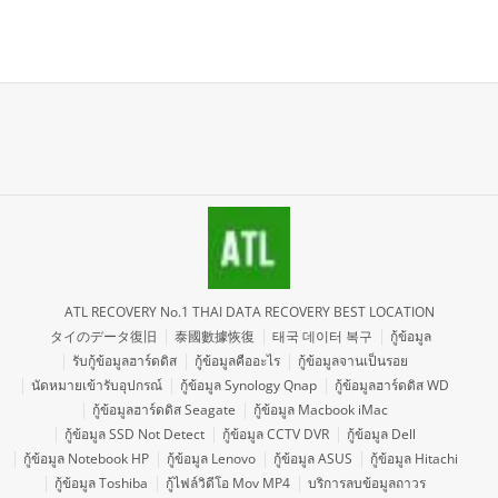
ATL RECOVERY No.1 THAI DATA RECOVERY BEST LOCATION
タイのデータ復旧
泰國數據恢復
태국 데이터 복구
กู้ข้อมูล
รับกู้ข้อมูลฮาร์ดดิส
กู้ข้อมูลคืออะไร
กู้ข้อมูลจานเป็นรอย
นัดหมายเข้ารับอุปกรณ์
กู้ข้อมูล Synology Qnap
กู้ข้อมูลฮาร์ดดิส WD
กู้ข้อมูลฮาร์ดดิส Seagate
กู้ข้อมูล Macbook iMac
กู้ข้อมูล SSD Not Detect
กู้ข้อมูล CCTV DVR
กู้ข้อมูล Dell
กู้ข้อมูล Notebook HP
กู้ข้อมูล Lenovo
กู้ข้อมูล ASUS
กู้ข้อมูล Hitachi
กู้ข้อมูล Toshiba
กู้ไฟล์วิดีโอ Mov MP4
บริการลบข้อมูลถาวร