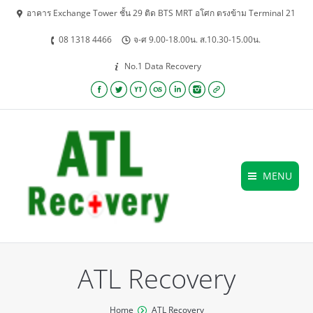
อาคาร Exchange Tower ชั้น 29 ติด BTS MRT อโศก ตรงข้าม Terminal 21
08 1318 4466
จ-ศ 9.00-18.00น. ส.10.30-15.00น.
No.1 Data Recovery
Facebook
Twitter
YouTube
Lastfm
Linkedin
Instagram
Website
MENU
ATL Recovery
You are here:
Home
ATL Recovery