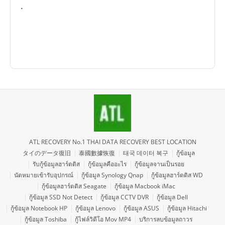
.
ATL RECOVERY No.1 THAI DATA RECOVERY BEST LOCATION
タイのデータ復旧
泰國數據恢復
태국 데이터 복구
กู้ข้อมูล
รับกู้ข้อมูลฮาร์ดดิส
กู้ข้อมูลคืออะไร
กู้ข้อมูลจานเป็นรอย
นัดหมายเข้ารับอุปกรณ์
กู้ข้อมูล Synology Qnap
กู้ข้อมูลฮาร์ดดิส WD
กู้ข้อมูลฮาร์ดดิส Seagate
กู้ข้อมูล Macbook iMac
กู้ข้อมูล SSD Not Detect
กู้ข้อมูล CCTV DVR
กู้ข้อมูล Dell
กู้ข้อมูล Notebook HP
กู้ข้อมูล Lenovo
กู้ข้อมูล ASUS
กู้ข้อมูล Hitachi
กู้ข้อมูล Toshiba
กู้ไฟล์วิดีโอ Mov MP4
บริการลบข้อมูลถาวร