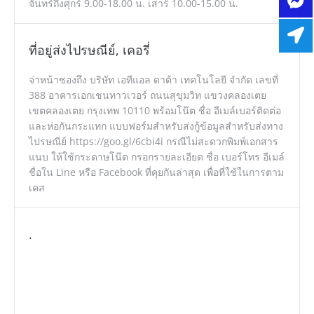
จันทร์ถึงศุกร์ 9.00-18.00 น. เสาร์ 10.00-15.00 น.
ที่อยู่ส่งไปรษณีย์, เคอรี่
จ่าหน้าซองถึง บริษัท เอทีแอล ดาต้า เทคโนโลยี จำกัด เลขที่
388 อาคารเอกเชนทาวเวอร์ ถนนสุขุมวิท แขวงคลองเตย
เขตคลองเตย กรุงเทพ 10110 พร้อมโน๊ต ชื่อ อีเมล์เบอร์ติดต่อ
และห่อกันกระแทก แบบฟอร์มสำหรับส่งกู้ข้อมูลสำหรับส่งทาง
ไปรษณีย์ https://goo.gl/6cbi4i กรณีไม่สะดวกพิมพ์เอกสาร
แนบ ให้ใช้กระดาษโน๊ต กรอกรายละเอียด ชื่อ เบอร์โทร อีเมล์
ชื่อใน Line หรือ Facebook ที่คุยกันล่าสุด เพื่อที่ใช้ในการตาม
เคส
.