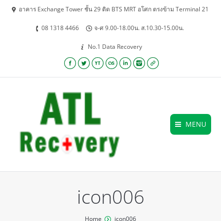
อาคาร Exchange Tower ชั้น 29 ติด BTS MRT อโศก ตรงข้าม Terminal 21
08 1318 4466
จ-ศ 9.00-18.00น. ส.10.30-15.00น.
No.1 Data Recovery
Facebook
Twitter
YouTube
Lastfm
Linkedin
Instagram
Website
MENU
icon006
You are here:
Home
icon006