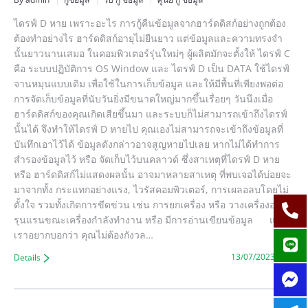
ไดรฟ์ D หาย เพราะอะไร การกู้คืนข้อมูลจากฮาร์ดดิสก์อย่างถูกต้อง
ต้องทำอย่างไร ฮาร์ดดิสก์อายุไม่ยืนยาว แต่ข้อมูลและความทรงจำ
นั้นยาวนานเสมอ ในคอมพิวเตอร์รุ่นใหม่ๆ ผู้ผลิตมักจะตั้งให้ ไดรฟ์ C
คือ ระบบปฏิบัติการ OS Window และ ไดรฟ์ D เป็น DATA ใช้ไดรฟ์
จานหมุนแบบเดิม เพื่อใช้ในการเก็บข้อมูล และให้มีพื้นที่เพียงพอต่อ
การจัดเก็บข้อมูลที่นับวันยิ่งมีขนาดใหญ่มากขึ้นเรื่อยๆ วันนึงเมื่อ
ฮาร์ดดิสก์ของคุณเกิดเสียขึ้นมา และระบบก็ไม่สามารถเข้าถึงไดรฟ์
นั้นได้ จึงทำให้ไดรฟ์ D หายไป คุณเองไม่สามารถจะเข้าถึงข้อมูลที่
บันทึกเอาไว้ได้ ข้อมูลดังกล่าวอาจสูญหายไปเลย หากไม่ได้ทำการ
สำรองข้อมูลไว้ หรือ จัดเก็บไว้บนคลาวด์ ซึ่งสาเหตุที่ไดรฟ์ D หาย
หรือ ฮาร์ดดิสก์ไม่แสดงผลนั้น อาจมาหลายสาเหตุ ที่พบเจอได้บ่อยจะ
มาจากทั้ง กระแทกอย่างแรง, ไวรัสคอมพิวเตอร์, การเผลอลบโดยไม่
ตั้งใจ รวมทั้งเกิดการขีดข่วน เช่น การยกเครื่อง หรือ วางเครื่องอย่าง
รุนแรนขณะเครื่องกำลังทำงาน หรือ มีการอ่านเขียนข้อมูล แต่
เราอยากบอกว่า คุณไม่ต้องกังวล…
13/07/2023
Details