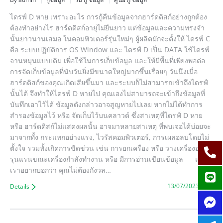
ไดรฟ์ D หาย เพราะอะไร การกู้คืนข้อมูลจากฮาร์ดดิสก์อย่างถูกต้อง
ต้องทำอย่างไร ฮาร์ดดิสก์อายุไม่ยืนยาว แต่ข้อมูลและความทรงจำ
นั้นยาวนานเสมอ ในคอมพิวเตอร์รุ่นใหม่ๆ ผู้ผลิตมักจะตั้งให้ ไดรฟ์ C
คือ ระบบปฏิบัติการ OS Window และ ไดรฟ์ D เป็น DATA ใช้ไดรฟ์
จานหมุนแบบเดิม เพื่อใช้ในการเก็บข้อมูล และให้มีพื้นที่เพียงพอต่อ
การจัดเก็บข้อมูลที่นับวันยิ่งมีขนาดใหญ่มากขึ้นเรื่อยๆ วันนึงเมื่อ
ฮาร์ดดิสก์ของคุณเกิดเสียขึ้นมา และระบบก็ไม่สามารถเข้าถึงไดรฟ์
นั้นได้ จึงทำให้ไดรฟ์ D หายไป คุณเองไม่สามารถจะเข้าถึงข้อมูลที่
บันทึกเอาไว้ได้ ข้อมูลดังกล่าวอาจสูญหายไปเลย หากไม่ได้ทำการ
สำรองข้อมูลไว้ หรือ จัดเก็บไว้บนคลาวด์ ซึ่งสาเหตุที่ไดรฟ์ D หาย
หรือ ฮาร์ดดิสก์ไม่แสดงผลนั้น อาจมาหลายสาเหตุ ที่พบเจอได้บ่อยจะ
มาจากทั้ง กระแทกอย่างแรง, ไวรัสคอมพิวเตอร์, การเผลอลบโดยไม่
ตั้งใจ รวมทั้งเกิดการขีดข่วน เช่น การยกเครื่อง หรือ วางเครื่องอย่าง
รุนแรนขณะเครื่องกำลังทำงาน หรือ มีการอ่านเขียนข้อมูล แต่
เราอยากบอกว่า คุณไม่ต้องกังวล…
13/07/2023
Details