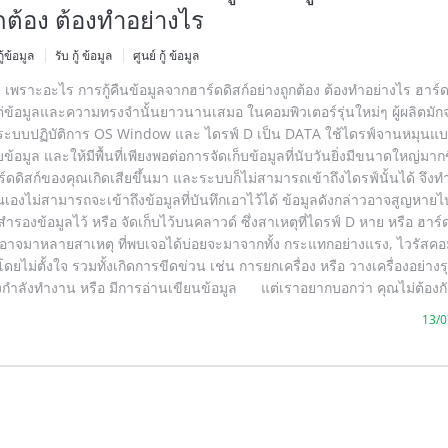
กต้อง ต้องทำอย่างไร
กู้ข้อมูล
รับ กู้ ข้อมูล
ศูนย์ กู้ ข้อมูล
เพราะอะไร การกู้คืนข้อมูลจากฮาร์ดดิสก์อย่างถูกต้อง ต้องทำอย่างไร ฮาร์ด
ต่ข้อมูลและความทรงจำนั้นยาวนานเสมอ ในคอมพิวเตอร์รุ่นใหม่ๆ ผู้ผลิตมักจะ
 ระบบปฏิบัติการ OS Window และ ไดรฟ์ D เป็น DATA ใช้ไดรฟ์จานหมุนแบบเ
ข้อมูล และให้มีพื้นที่เพียงพอต่อการจัดเก็บข้อมูลที่นับวันยิ่งมีขนาดใหญ่มากข
าร์ดดิสก์ของคุณเกิดเสียขึ้นมา และระบบก็ไม่สามารถเข้าถึงไดรฟ์นั้นได้ จึงท
เองไม่สามารถจะเข้าถึงข้อมูลที่บันทึกเอาไว้ได้ ข้อมูลดังกล่าวอาจสูญหาย
ำรองข้อมูลไว้ หรือ จัดเก็บไว้บนคลาวด์ ซึ่งสาเหตุที่ไดรฟ์ D หาย หรือ ฮาร์ด
อาจมาหลายสาเหตุ ที่พบเจอได้บ่อยจะมาจากทั้ง กระแทกอย่างแรง, ไวรัสคอม
ไม่ตั้งใจ รวมทั้งเกิดการขีดข่วน เช่น การยกเครื่อง หรือ วางเครื่องอย่าง
กำลังทำงาน หรือ มีการอ่านเขียนข้อมูล แต่เราอยากบอกว่า คุณไม่ต้องก
13/0