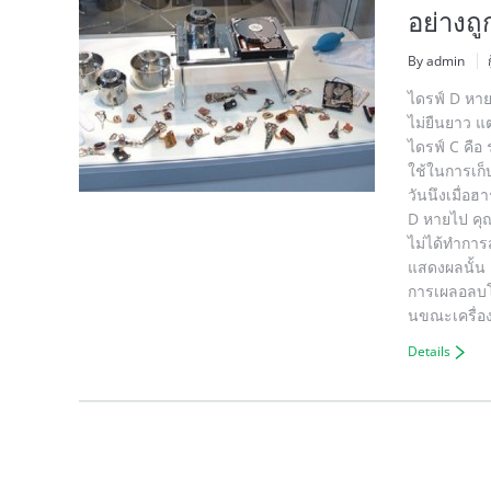
อย่างถู
By admin
ไดรฟ์ D หาย 
ไม่ยืนยาว แ
ไดรฟ์ C คือ
ใช้ในการเก็บ
วันนึงเมื่อฮ
D หายไป คุณ
ไม่ได้ทำการส
แสดงผลนั้น 
การเผลอลบโดย
นขณะเครื่อง
Details