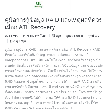
คู่มือการกู้ข้อมูล RAID และเหตุผลที่ควร
เลือก ATL Recovery
By admin
atl recovery ดีไหม
กู้ข้อมูล
ศูนย์ seagate
ศูนย์ WD
ศูนย์ กู้ ข้อมูล
คู่มือการกู้ข้อมูล RAID และเหตุผลที่ควรเลือก ATL Recovery RAID
คืออะไร และทำไมถึงสำคัญ RAID (Redundant Array of
Independent Disks) เป็นเทคโนโลยีที่รวมฮาร์ดดิสก์หลายลูกเข้า
ด้วยกันเพื่อเพิ่มประสิทธิภาพในการอ่าน/เขียนข้อมูล และช่วยป้องกัน
ความเสียหายของข้อมูลในระดับหนึ่ง อย่างไรก็ตาม RAID ไม่ใช่การ
สำรองข้อมูล หากเกิดความเสียหายพร้อมกันหลายลูก หรือการตั้งค่า
RAID ผิดพลาด ข้อมูลทั้งหมดอาจสูญหายได้ สาเหตุที่ RAID อาจเสีย
หาย ฮาร์ดดิสก์เสียหาย – เช่น มี Bad Sector หรือหัวอ่านชำรุด การ
ตั้งค่า RAID Controller ผิดพลาด – ทำให้ระบบอ่านโครงสร้างไม่ถูก
ต้อง ไฟกระชากหรือไฟดับ – ส่งผลให้ข้อมูล RAID ไม่สมบูรณ์ ความ
ผิดพลาดของมนุษย์ – เช่น ลบพาร์ติชัน หรือฟอร์แมตโดยไม่ตั้งใจ
RAID Recovery Software คืออะไร ซอฟต์แวร์…