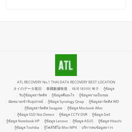
ATL RECOVERY No.1 THAI DATA RECOVERY BEST LOCATION
タイのデータ復旧
泰國數據恢復
태국 데이터 복구
กู้ข้อมูล
รับกู้ข้อมูลฮาร์ดดิส
กู้ข้อมูลคืออะไร
กู้ข้อมูลจานเป็นรอย
นัดหมายเข้ารับอุปกรณ์
กู้ข้อมูล Synology Qnap
กู้ข้อมูลฮาร์ดดิส WD
กู้ข้อมูลฮาร์ดดิส Seagate
กู้ข้อมูล Macbook iMac
กู้ข้อมูล SSD Not Detect
กู้ข้อมูล CCTV DVR
กู้ข้อมูล Dell
กู้ข้อมูล Notebook HP
กู้ข้อมูล Lenovo
กู้ข้อมูล ASUS
กู้ข้อมูล Hitachi
กู้ข้อมูล Toshiba
กู้ไฟล์วิดีโอ Mov MP4
บริการลบข้อมูลถาวร