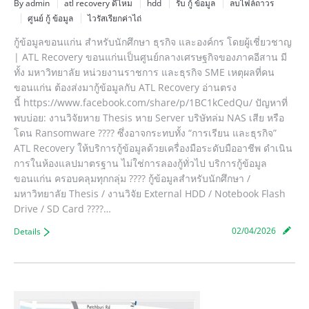
By admin
atl recovery ดีไหม
hdd
รับ กู้ ข้อมูล
ลบไฟล์ถาวร
ศูนย์ กู้ ข้อมูล
ไวรัสเรียกค่าไถ่
กู้ข้อมูลขอนแก่น สำหรับนักศึกษา ธุรกิจ และองค์กร โดยผู้เชี่ยวชาญ
| ATL Recovery ขอนแก่นเป็นศูนย์กลางเศรษฐกิจของภาคอีสาน มี
ทั้ง มหาวิทยาลัย หน่วยงานราชการ และธุรกิจ SME เหตุผลที่คน
ขอนแก่น ต้องส่งมากู้ข้อมูลกับ ATL Recovery อ่านตรง
นี้ https://www.facebook.com/share/p/1BC1kCedQu/ ปัญหาที่
พบบ่อย: งานวิจัยหาย Thesis หาย Server บริษัทล่ม NAS เสีย หรือ
โดน Ransomware ???? ซึ่งอาจกระทบทั้ง “การเรียน และธุรกิจ”
ATL Recovery ให้บริการกู้ข้อมูลด้วยเครื่องมือระดับมืออาชีพ ดำเนิน
การในห้องแลปมาตรฐาน ไม่ใช่การลองกู้ทั่วไป บริการกู้ข้อมูล
ขอนแก่น ครอบคลุมทุกกลุ่ม ???? กู้ข้อมูลสำหรับนักศึกษา /
มหาวิทยาลัย Thesis / งานวิจัย External HDD / Notebook Flash
Drive / SD Card ????…
02/04/2026
Details