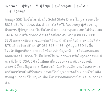
By admin
กู้ข้อมูล
รับ กู้ ข้อมูล
ศูนย์ seagate
ศูนย์ WD
ศูนย์ กู้ ข้อมูล
กู้ข้อมูล SSD ไม่ขึ้นไดรฟ์: เมื่อ Solid State Drive ไม่ถูกตรวจพบใน
BIOS หรือ Windows ต้องทำอย่างไร? ATL Recovery ผู้เชี่ยวชาญ
ด้านการ กู้ข้อมูล SSD ไม่ขึ้นไดรฟ์ และ SSD ทุกประเภท ไม่ว่าจะเป็น
SATA, M.2 หรือ NVMe ด้วยเครื่องมือเฉพาะทาง (เช่น PC-3000
SSD) และเทคนิคการซ่อมแซมเฟิร์มแวร์ พร้อมให้บริการคุณถึงที่ ติด
BTS อโศก โทรปรึกษาฟรี 081-318-4466 กู้ข้อมูล SSD ไม่ขึ้น
ไดรฟ์: ปัญหาที่พบบ่อยและสิ่งที่ควรทำ ปัญหาที่ SSD ไม่แสดงผลบน
คอมพิวเตอร์ ไม่ว่าจะไม่ขึ้นไดรฟ์ใน Windows หรือไม่ถูกตรวจพบแม้
กระทั่งใน BIOS/UEFI เป็นปัญหาที่พบบ่อยและน่ากังวลอย่างยิ่ง
สาเหตุมีตั้งแต่ปัญหาการเชื่อมต่อเล็กน้อยไปจนถึงความล้มเหลวของ
ฮาร์ดแวร์ภายในที่ร้ายแรง การแก้ไขปัญหาอย่างเป็นระบบจึงเป็นสิ่ง
สำคัญ 1. การแก้ไขปัญหาเบื้องต้น: ตรวจสอบการเชื่อมต่อและการตั้ง
ค่า…
09/11/2025
Details