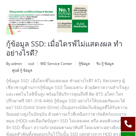
กู้ข้อมูล SSD: เมื่อไดรฟ์ไม่แสดงผล ทำ
อย่างไรดี?
By admin
ssd
WD Service Center
กู้ข้อมูล
รับ กู้ ข้อมูล
ศูนย์ กู้ ข้อมูล
กู้ข้อมูล SSD: เมื่อไดรฟ์ไม่แสดงผล ทำอย่างไรดี? ATL Recovery ผู้
เชี่ยวชาญด้านการกู้ข้อมูล SSD โดยเฉพาะ ด้วยอัตราความสำเร็จสูง
และเทคโนโลยีขั้นสูง พร้อมให้บริการคุณถึงที่ ติด BTS อโศก โทร
ปรึกษาฟรี 081-318-4466 กู้ข้อมูล SSD อย่างไรให้ปลอดภัยและได้
ผล? SSD (Solid State Drive) เป็นอุปกรณ์จัดเก็บข้อมูลที่ได้รับความ
นิยมอย่างสูงในปัจจุบัน ด้วยความเร็วที่เหนือกว่าฮาร์ดดิสก์แบบจาน
หมุน (HDD) แต่เมื่อเกิดปัญหา SSD ไม่แสดงผล หรือ คอมพิวเตอร์ไม่รู้
จัก SSD ขึ้นมา ความกังวลย่อมตามมาทันที โดยเฉพาะอย่างยิ่งเมื่อ
ข้อมูลสำคัญทั้งหมดถูกเก็บไว้ในนั้น SSD แตกต่างจาก HDD ตรงที่มัก