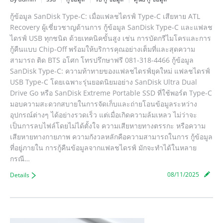
กู้ข้อมูล SanDisk Type-C: เมื่อแฟลชไดรฟ์ Type-C เสียหาย ATL
Recovery ผู้เชี่ยวชาญด้านการ กู้ข้อมูล SanDisk Type-C และแฟลช
ไดรฟ์ USB ทุกชนิด ด้วยเทคนิคขั้นสูง เช่น การบัดกรีไมโครและการ
กู้คืนแบบ Chip-Off พร้อมให้บริการคุณอย่างเต็มที่และสุดความ
สามารถ ติด BTS อโศก โทรปรึกษาฟรี 081-318-4466 กู้ข้อมูล
SanDisk Type-C: ความท้าทายของแฟลชไดรฟ์ยุคใหม่ แฟลชไดรฟ์
USB Type-C โดยเฉพาะรุ่นยอดนิยมอย่าง SanDisk Ultra Dual
Drive Go หรือ SanDisk Extreme Portable SSD ที่ใช้พอร์ต Type-C
มอบความสะดวกสบายในการจัดเก็บและถ่ายโอนข้อมูลระหว่าง
อุปกรณ์ต่างๆ ได้อย่างรวดเร็ว แต่เมื่อเกิดความล้มเหลว ไม่ว่าจะ
เป็นการลบไฟล์โดยไม่ได้ตั้งใจ ความเสียหายทางตรรกะ หรือความ
เสียหายทางกายภาพ ความกังวลหลักคือความสามารถในการ กู้ข้อมูล
ที่อยู่ภายใน การกู้คืนข้อมูลจากแฟลชไดรฟ์ มักจะทำได้ในหลาย
กรณี…
08/11/2025
Details