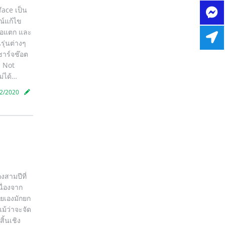
face เป็น
ณ์แก้ไข
จอแตก และ
รุ่นต่างๆ
ชาร์จช๊อต
n Not
ม่ได้…
2/2020
สามปีที่
นื่องจาก
ายเองมักยก
ม้ว่าจะจัด
ิ้นเชิง