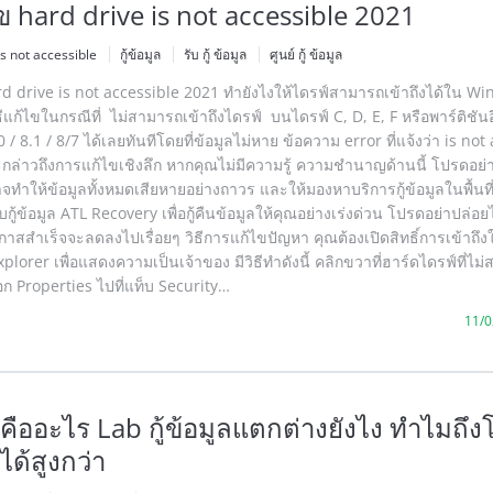
ไข hard drive is not accessible 2021
is not accessible
กู้ข้อมูล
รับ กู้ ข้อมูล
ศูนย์ กู้ ข้อมูล
ard drive is not accessible 2021 ทำยังไงให้ไดรฟ์สามารถเข้าถึงได้ใน W
ธีแก้ไขในกรณีที่ ไม่สามารถเข้าถึงไดรฟ์ บนไดรฟ์ C, D, E, F หรือพาร์ติชันอ
 8.1 / 8/7 ได้เลยทันทีโดยที่ข้อมูลไม่หาย ข้อความ error ที่แจ้งว่า is not
กล่าวถึงการแก้ไขเชิงลึก หากคุณไม่มีความรู้ ความชำนาญด้านนี้ โปรดอย่าเ
จทำให้ข้อมูลทั้งหมดเสียหายอย่างถาวร และให้มองหาบริการกู้ข้อมูลในพื้นที่
รับกู้ข้อมูล ATL Recovery เพื่อกู้คืนข้อมูลให้คุณอย่างเร่งด่วน โปรดอย่าปล่อ
าสสำเร็จจะลดลงไปเรื่อยๆ วิธีการแก้ไขปัญหา คุณต้องเปิดสิทธิ์การเข้าถึง
orer เพื่อแสดงความเป็นเจ้าของ มีวิธีทำดังนี้ คลิกขวาที่ฮาร์ดไดรฟ์ที่ไม
อก Properties ไปที่แท็บ Security…
11/0
ูลคืออะไร Lab กู้ข้อมูลแตกต่างยังไง ทำไมถึ
ลได้สูงกว่า