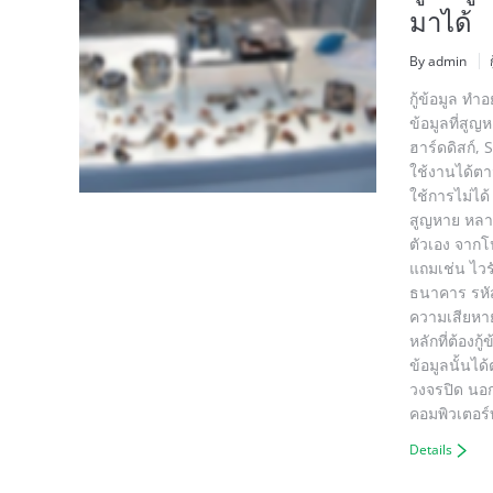
มาได้
By admin
กู้ข้อมูล ทำ
ข้อมูลที่สูญ
ฮาร์ดดิสก์,
ใช้งานได้ตาม
ใช้การไม่ได
สูญหาย หลา
ตัวเอง จากโ
แถมเช่น ไวรั
ธนาคาร รหัส
ความเสียหาย
หลักที่ต้อง
ข้อมูลนั้นได
วงจรปิด นอก
คอมพิวเตอร์ท
Details