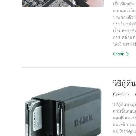
เมื่อเทียบกั
ควบคุมอิเล็ก
ประกอบด้วยเท
ประโยชน์หลั
เป็นเพราะข้
การเคลื่อนท
ได้เร็วมาก 
Details
วิธีกู้ค
By admin
วิธีกู้คืนข้
ตามขั้นตอนด
คอมพิวเตอร์
แม่เหล็ก จน
แน่ใจว่าคุณเ