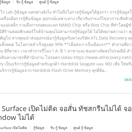
กู้ข้อมูล
รับ กู้ ข้อมูล
ศูนย์ กู้ ข้อมูล
อะไร Lab กู้ข้อมูล แตกต่างยังไง ทำไมถึงโอกาสกู้ข้อมูลได้สูงกว่า การกู้ข้อมู
ครื่องมือการกู้คืนข้อมูล อุปกรณ์เฉพาะทาง เกี่ยวกับการแก้ไขอาการเสียหัวอ
นแม่เหล็ก รวมถึงการถอดและยก NAND Chip หรือ Bios Chip ที่ทำโดยผู
ที่ร้านคอมพิวเตอร์ใกล้บ้านคุณไม่สามารถกู้ข้อมูลได้ ไม่ได้หมายความว่า 
ำคัญไป หากคุณนำส่งอุปกรณ์มากู้ข้อมูลกับทางบริษัท ATL Data Recovery ค
ืนทั้งหมด ในโอกาสสำเร็จสูงสุด 99% **เมื่อส่งเราเป็นมือแรก** คำถามที่ถา
่ไหน มีกี่สาขา เวลาทำการกี่โมง ? A: มี 1 สาขาและช่องทางจัดส่งไปรษณีย์ สำ
ถเดินทางมาส่งที่สำนักงาน โปรดตรวจสอบ https://www.atlrecovery.net/c
y เป็นบริการกู้ข้อมูลสำหรับลูกค้า Harddisk Seagate และ WD เสีย ใช่หรือ
้บริการกู้ข้อมูลจาก Harddisk Flash Drive Memory ทุกยี่ห้อ…
08/0
ูล Surface เปิดไม่ติด จอสั่น ทัชสกรีนไม่ได้ จ
ndow ไม่ได้
surface เปิดไม่ติด
กู้ข้อมูล
รับ กู้ ข้อมูล
ศูนย์ กู้ ข้อมูล