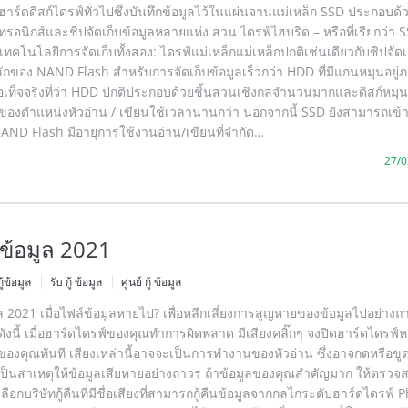
บ ฮาร์ดดิสก์ไดรฟ์ทั่วไปซึ่งบันทึกข้อมูลไว้ในแผ่นจานแม่เหล็ก SSD ประกอบด้
ทรอนิกส์และชิปจัดเก็บข้อมูลหลายแห่ง ส่วน ไดรฟ์ไฮบริด – หรือที่เรียกว่า 
คโนโลยีการจัดเก็บทั้งสอง: ไดรฟ์แม่เหล็กแม่เหล็กปกติเช่นเดียวกับชิปจัดเ
กของ NAND Flash สำหรับการจัดเก็บข้อมูลเร็วกว่า HDD ที่มีแกนหมุนอยู่ภ
อเท็จจริงที่ว่า HDD ปกติประกอบด้วยชิ้นส่วนเชิงกลจำนวนมากและดิสก์หมุน
ี่ของตำแหน่งหัวอ่าน / เขียนใช้เวลานานกว่า นอกจากนี้ SSD ยังสามารถเข้า
NAND Flash มีอายุการใช้งานอ่าน/เขียนที่จำกัด…
27/0
ืนข้อมูล 2021
กู้ข้อมูล
รับ กู้ ข้อมูล
ศูนย์ กู้ ข้อมูล
อมูล 2021 เมื่อไฟล์ข้อมูลหายไป? เพื่อหลีกเลี่ยงการสูญหายของข้อมูลไปอย่าง
ังนี้ เมื่อฮาร์ดไดรฟ์ของคุณทำการผิดพลาด มีเสียงคลิ๊กๆ จงปิดฮาร์ดไดรฟ์ห
ของคุณทันที เสียงเหล่านี้อาจจะเป็นการทำงานของหัวอ่าน ซึ่งอาจกดหรือข
เป็นสาเหตุให้ข้อมูลเสียหายอย่างถาวร ถ้าข้อมูลของคุณสำคัญมาก ให้ตรวจ
ลือกบริษัทกู้คืนที่มีชื่อเสียงที่สามารถกู้คืนข้อมูลจากกลไกระดับฮาร์ดไดรฟ์ 