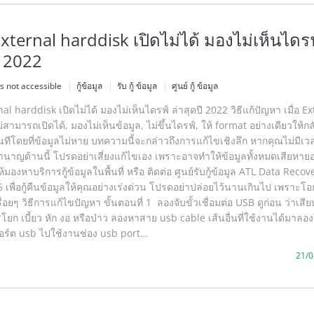
 External harddisk เปิดไม่ได้ มองไม่เห็นไดร
ี 2022
is not accessible
กู้ข้อมูล
รับ กู้ ข้อมูล
ศูนย์ กู้ ข้อมูล
rnal harddisk เปิดไม่ได้ มองไม่เห็นไดรฟ์ ล่าสุดปี 2022 วิธีแก้ปัญหา เมื่อ E
สามารถเปิดได้, มองไม่เห็นข้อมูล, ไม่ขึ้นไดรฟ์, ให้ format อย่างเดียวให้ก
นทีโดยที่ข้อมูลไม่หาย บทความนี้จะกล่าวถึงการแก้ไขเชิงลึก หากคุณไม่มีเว
นาญด้านนี้ โปรดอย่าเสี่ยงแก้ไขเอง เพราะอาจทำให้ข้อมูลทั้งหมดเสียหายอ
มองหาบริการกู้ข้อมูลในพื้นที่ หรือ ติดต่อ ศูนย์รับกู้ข้อมูล ATL Data Reco
เพื่อกู้คืนข้อมูลให้คุณอย่างเร่งด่วน โปรดอย่าปล่อยไว้นานเกินไป เพราะโ
อยๆ วิธีการแก้ไขปัญหา ขั้นตอนที่ 1 ลองจับขั้วเชื่อมต่อ USB ดูก่อน ว่าเสี
รโยก เบี้ยว หัก งอ หรือป่าว ลองหาสาย usb cable เส้นอื่นที่ใช้งานได้มาลอ
อร์ต usb ไปใช้งานช่อง usb port…
21/0