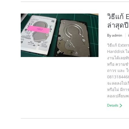
วิธีแก้
ล่าสุดป
By admin
วิธีแก้ Exte
Harddisk ไม่
งานได้เลยทั
หรือ ความชำ
ถาวร และ ให้
0813184466 
จะลดลงไปเรื่
หรือไม่ มีกา
ลองเปลี่ยนพ
Details