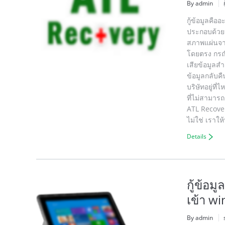
By admin
กู้ข้อมูลคือ
ประกอบด้วยเ
สภาพแผ่นจา
โดยตรง กรณี
เสียข้อมูลส
ข้อมูลกลับค
บริษัทอยู่ที
ที่ไม่สามาร
ATL Recover
ไม่ใช่ เราให
Details
กู้ข้อม
เข้า wi
By admin