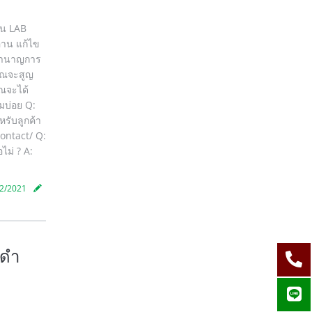
ลใน LAB
่าน แก้ไข
้ชำนาญการ
คุณจะสูญ
ุณจะได้
มบ่อย Q:
หรับลูกค้า
ontact/ Q:
ไม่ ? A:
2/2021
อดำ