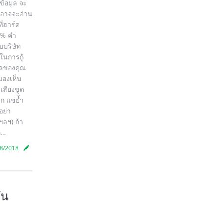
ข้อมูล จะ
ุณอาจจะอ่าน
ี่ฮาร์ด
 1% คำ
บบริษัท
ในการกู้
อมูลของคุณ
มองเห็น
เสียงขูด
ก แช่ย้ำ
อย่า
ฯลฯ) ถ้า
ก…
8/2018
ัน