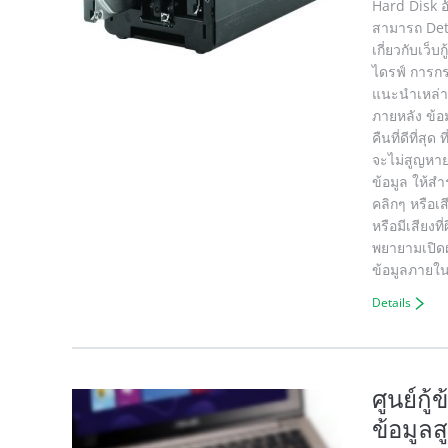
Hard Disk อ
สามารถ Dete
เกี่ยวกับเว็
ไดรฟ์ การกระ
แนะนำเหล่านี
ภายหลัง ข้อ
คืนที่ดีที่ส
จะไม่สูญหาย
ข้อมูล ให้สำ
คลิกๆ หรือเส
หรือมีเสียงท
พยายามเปิดฝา
ข้อมูลภายใน
Details
ศูนย์กู
ข้อมูลส