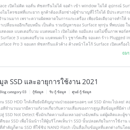
rface เปิดไม่ติด จอสั่น ทัชสกรีนไม่ได้ จอดำ เข้า window ไม่ได้ อุปกรณ์ Sur
งไมโครซอฟที่แกะยาก ลูกค้าต้องเลือกช่างผู้ชำนาญที่ไว้ใจได้ มีประสบการ
จำนวนมาก เพราะความผิดพลาดในการแกะเครื่อง เพียงนิดเดียวอาจทำให้ 
่าเปลี่ยนจออีกเกือบหมื่น เป็นต้น รวมปัญหาของ Surface ทุกรุ่น ที่พบบ่อย ใน
่แสดงผล แบตเตอรี่บวม แบตหมดไว เปิดไม่ติด จอมีแสง แต่ไม่ขึ้นภาพ พอร์ต
า Surface 3 แบตเตอรี่บวม แบตหมดเร็ว รูชาร์ตเสีย จอแตก ร้าว Plugged i
rface Pro 3 จอแตก ทัชสกรีนแล้วค้าง ค้างหน้าโลโก้ Surface เปิดเครื่องไ
03/1
ข้อมูล SSD และอายุการใช้งาน 2021
Blog category 03
กู้ข้อมูล
รับ กู้ ข้อมูล
ศูนย์ กู้ ข้อมูล
าน SSD HDD ใกล้เสียยังมีสัญญาณป่วยออดๆแอดๆ แต่ SSD มักจะไปเลย! สอง
อทีจำนวนมากมีความกังวลเกี่ยวกับความเสี่ยงของการสูญเสียข้อมูลที่มีค่า เ
สู่ SSD Not Detect ซึ่งมักเกิดความล้มเหลวอย่างฉับพลัน แต่ผู้ผลิตและผู้ข
อดีของ SSD เพื่อโน้มน้าวให้ผู้บริโภคเห็นว่า SSD นั้นปลอดภัยในการใช้งาน แ
ลที่สำคัญก็ตาม SSD ที่ใช้ชิป NAND Flash เป็นสื่อเก็บข้อมูลที่แตกต่างกันโดยส