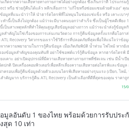
ันเกิดจากความเสียหายทางกายภาพได้อย่างถูกต้อง ซึ่งเกินกว่าที่ โปรแกรมกู้
ct หรือ ช่วยกู้คืนได้แล้ว หลีกเลี่ยงการ “แก้ไขหรือซ่อมแซมด้วยตัวเอง” ค
บกู้ข้อมูลที่แนะนำว่าให้ นำฮาร์ดไดรฟ์ที่ไม่หมุนในช่องแช่แข็ง หรือ เคาะเบาๆท
ทำนี้เป็นสิ่งไม่ถูกต้อง แม้ว่าจะมีบางคนบอกว่าสำเร็จ ซึ่งเป็นผู้โชคดีเพียง
้เป็นสาเหตุหลักที่ทำให้คุณสูญเสียข้อมูลอย่างถาวร แม้ว่าจะนำส่งกู้ข้อมูลกั
มูลสำคัญไม่ใช่เรื่องของการเล่นเกมวัดดวง การกู้คืนข้อมูลครั้งแรกคือโอกาส
ุด ที่ ATL Recovery วิศวกรของเราใช้วิธีการที่ปลอดภัยที่สุดเพื่อให้แน่ใจว่าข้
จากความพยายามในการกู้คืนข้อมูล เมื่อเกิดภัยพิบัติ น้ำท่วม ไฟไหม้ หากยัง
รองข้อมูลสำคัญของคุณทันที อย่าใช้ซอฟต์แวร์กู้คืนข้อมูล หากฮาร์ดไดรฟ์ มี
ียงเคาะ อย่าเปิดอุปกรณ์ที่มีความเสียหายทางกายภาพที่ชัดเจน เช่น มีน้ำเปีย
ี่ผิดปกติ ปิดเครื่องคอมพิวเตอร์เพื่อหลีกเลี่ยงความเสียหายต่อไดรฟ์และข้อมูล 
ครอบเพื่อกู้คืนข้อมูลด้วยตัวเองบนไดรฟ์เสียหายอย่างรุนแรง (เปียก, ไหม้, 
สำคัญมาก บริการกู้คืน ATL Recovery เป็นตัวเลือกที่ดีที่สุดของคุณ ราคาถู
15/0
้ข้อมูลอันดับ 1 ของไทย พร้อมด้วยการรับประก
ูงสุด 10 เท่า