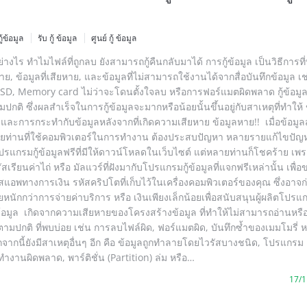
กู้ข้อมูล
รับ กู้ ข้อมูล
ศูนย์ กู้ ข้อมูล
อย่างไร ทำไมไฟล์ที่ถูกลบ ยังสามารถกู้คืนกลับมาได้ การกู้ข้อมูล เป็นวิธีการที
หาย, ข้อมูลที่เสียหาย, และข้อมูลที่ไม่สามารถใช้งานได้จากสื่อบันทึกข้อมูล เช
 SSD, Memory card ไม่ว่าจะโดนตั้งใจลบ หรือการฟอร์แมตผิดพลาด กู้ข้อมู
ปกติ ซึ่งผลสำเร็จในการกู้ข้อมูลจะมากหรือน้อยนั้นขึ้นอยู่กับสาเหตุที่ทำให้ ข
้ และการกระทำกับข้อมูลหลังจากที่เกิดความเสียหาย ข้อมูลหาย!! เมื่อข้อมู
ยท่านที่ใช้คอมพิวเตอร์ในการทำงาน ต้องประสบปัญหา หลายรายแก้ไขปัญห
ปรแกรมกู้ข้อมูลฟรีที่มีให้ดาวน์โหลดในเว็บไซต์ แต่หลายท่านก็โชคร้าย เ
สเรียนค่าไถ่ หรือ มัลแวร์ที่ฝังมากับโปรแกรมกู้ข้อมูลที่แจกฟรีเหล่านั้น เพื่
แอพทางการเงิน รหัสคริปโตที่เก็บไว้ในเครื่องคอมพิวเตอร์ของคุณ ซึ่งอาจก่
หนักกว่าการจ่ายค่าบริการ หรือ เงินเพียงเล็กน้อยเพื่อสนับสนุนผู้ผลิตโปรแ
กู้ข้อมูล เกิดจากความเสียหายของโครงสร้างข้อมูล ที่ทำให้ไม่สามารถอ่านหรื
้ตามปกติ ที่พบบ่อย เช่น การลบไฟล์ผิด, ฟอร์แมตผิด, บันทึกซ้ำของเมมโมรี่ ห
จากนี้ยังมีสาเหตุอื่นๆ อีก คือ ข้อมูลถูกทำลายโดยไวรัสบางชนิด, โปรแกรม
ำงานผิดพลาด, พาร์ติชั่น (Partition) ล่ม หรือ…
17/1