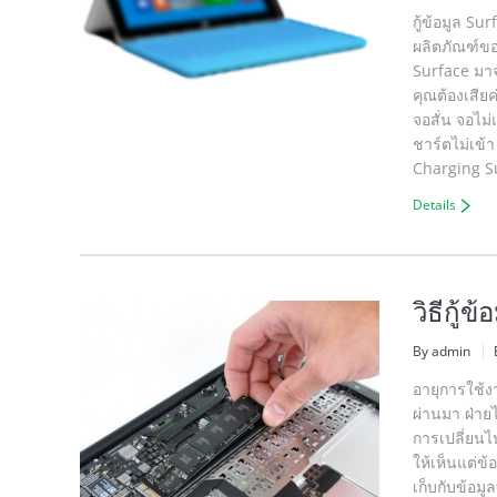
กู้ข้อมูล Su
ผลิตภัณฑ์ขอ
Surface มา
คุณต้องเสียค
จอสั่น จอไม
ชาร์ตไม่เข้
Charging Su
Details
วิธีกู้
By admin
อายุการใช้ง
ผ่านมา ฝ่ายไ
การเปลี่ยนไป
ให้เห็นแต่ข้
เก็บกับข้อมู