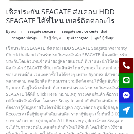
เช็คประกัน SEAGATE ส่งเคลม HDD
SEAGATE ได้ที่ไหน เบอร์ติดต่ออะไร
By admin
seagate seacare
seagate service center thai
seagate ฟอร์จูน
รับ กู้ ข้อมูล
ศูนย์ seagate
ศูนย์ กู้ ข้อมูล
เช็คประกัน SEAGATE ส่งเคลม HDD SEAGATE Seagate Warranty
Check thailand สำหรับประกันของสินค้า SEAGATE นั้นจะมีการรับ
ประกันโดยตัวแทนจำหน่ายอยู่หลายแบรนด์ ที่เราแนะนำให้คุณซื้อ
คือ สินค้า SEAGATE ที่มีประกันสินค้าโดย Synnex ไม่แนะนำประกัน
ของแบรนด์อื่น เว้นแต่หาซื้อไม่ได้จริงๆ เพราะ Synnex มีสาขาที่
หลากหลาย คัดเลือกสินค้าคุณภาพ รวมถึงส่งเคลมได้ที่ศูนย์บริการ
Synnex ที่อยู่ในห้างชั้นนำทั่วประเทศ ตรวจสอบประกันของสินค้า
SEAGATE ได้ที่นี่ Click Here หมายเหตุ การเคลมสินค้า คือการ
เปลี่ยนตัวสินค้าใหม่ โดยทาง Seagate จะนำตัวที่เสียกลับคืน หาก
ต้องการกู้ข้อมูลภายในไดรฟ์ที่มีปัญหา กรุณาติดต่อ ศูนย์กู้ข้อมูล ATL
Recovery เพื่อกู้ข้อมูลสำคัญกลับคืน ราคากู้ข้อมูล เริ่มต้นที่ 3,000
บาท หลังจากการกู้ข้อมูลกับ ATL Recovery อุปกรณ์ของ Seagate
จะได้รับการส่งต่อไปเคลมสินค้าตัวใหม่ให้ทันที โดยไม่มีค่าใช้จ่าย
เพิ่มเติม โดยลูกค้าจะได้รับ ข้อมูลสำคัญกลับคืน พร้อม สินค้าเคลมส่ง