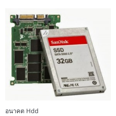
อนาคต Hdd