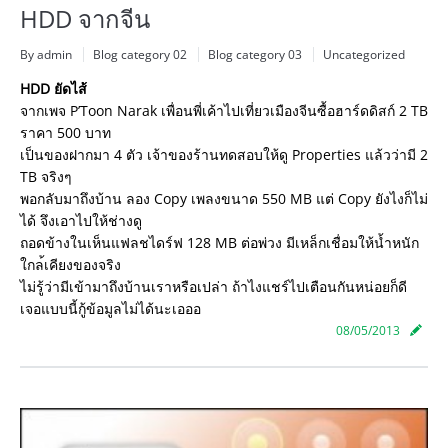
HDD จากจีน
By admin
Blog category 02
Blog category 03
Uncategorized
HDD ยัดไส้
จากเพจ P’Toon Narak เพื่อนพี่เค้าไปเที่ยวเมือง
จีนซื้อฮาร์ดดิสก์ 2 TB
ราคา 500 บาท
เป็นของฝากมา 4 ตัว เจ้าของร้านทดสอบให้ดู Properties แล้วว่ามี 2
TB จริงๆ
พอกลับมาถึงบ้าน ลอง Copy เพลงขนาด 550 MB แต่ Copy ยังไงก็ไม่
ได้ จึงเอาไปให้ช่างดู
ถอดข้างในเห็นแฟลชไดร์ฟ 128 MB ต่อพ่วง มีเหล็กเชื่อมให้น้ำหนัก
ใกล
้เคียงของจริง
ไม่รู้ว่ามีเข้ามาถึงบ้านเร
าหรือเปล่า ถ้าไงแชร์ไปเตือนกันหน่อยก็
ดี
เจอแบบนี้กู้ข้อมูลไม่ได้นะ
เอออ
08/05/2013