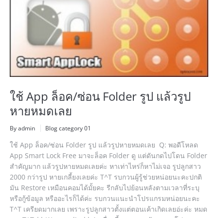
ใช้ App ล็อค/ซ่อน Folder รูป แล้วรูป
หายหมดเลย
By admin
Blog category 01
ใช้ App ล็อค/ซ่อน Folder รูป แล้วรูปหายหมดเลย Q: พอดีโหลด
App Smart Lock Free มาจะล็อค Folder ดู แต่ดันกดไปโดน Folder
สำคัญมาก แล้วรูปหายหมดเลยค่ะ หาเท่าไหร่ก็หาไม่เจอ รูปลูกสาว
2000 กว่ารูป หายเกลี้ยงเลยค่ะ T^T รบกวนผู้รู้ช่วยหน่อยนะคะปกติ
มัน Restore เหมือนคอมได้มั้ยคะ รีกลับไปย้อนหลังตามเวลาที่ระบุ
หรือกู้ข้อมูล หรืออะไรก็ได้ค่ะ รบกวนแนะนำโปรแกรมหน่อยนะคะ
T^T เครียดมากเลย เพราะรูปลูกสาวตั้งแต่ตอนเค้าเกิดเลยอ่ะค่ะ หมด