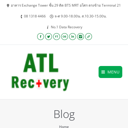
อาคาร Exchange Tower ชั้น 29 ติด BTS MRT อโศก ตรงข้าม Terminal 21
08 1318 4466
จ-ศ 9.00-18.00น. ส.10.30-15.00น.
No.1 Data Recovery
Facebook
Twitter
YouTube
Lastfm
Linkedin
Instagram
Website
MENU
Blog
You are here:
Home